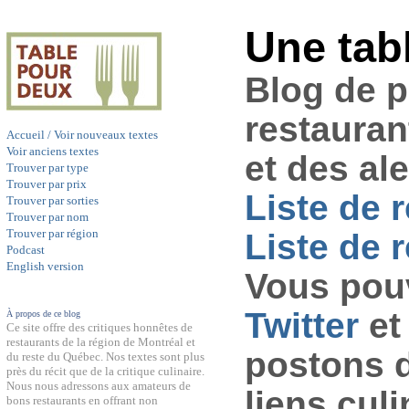
Une tab
Blog de 
restauran
Accueil / Voir nouveaux textes
Voir anciens textes
et des al
Trouver par type
Trouver par prix
Liste de 
Trouver par sorties
Trouver par nom
Trouver par région
Liste de r
Podcast
English version
Vous pouv
Twitter
et
À propos de ce blog
Ce site offre des critiques honnêtes de
restaurants de la région de Montréal et
postons 
du reste du Québec. Nos textes sont plus
près du récit que de la critique culinaire.
Nous nous adressons aux amateurs de
liens culi
bons restaurants en offrant non