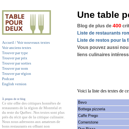
Une table 
400
Blog de plus de
cri
Liste de restaurants r
Liste de restos pour la f
Accueil / Voir nouveaux textes
Vous pouvez aussi nou
Voir anciens textes
Trouver par type
liens culinaires intéres
Trouver par prix
Trouver par sorties
Trouver par nom
Trouver par région
Podcast
English version
Voici la liste des textes de c
À propos de ce blog
Bevo
Ce site offre des critiques honnêtes de
restaurants de la région de Montréal et
Bottega pizzeria
du reste du Québec. Nos textes sont plus
Caffe Prego
près du récit que de la critique culinaire.
Nous nous adressons aux amateurs de
Cornerstone
bons restaurants en offrant non
Duo Pizza