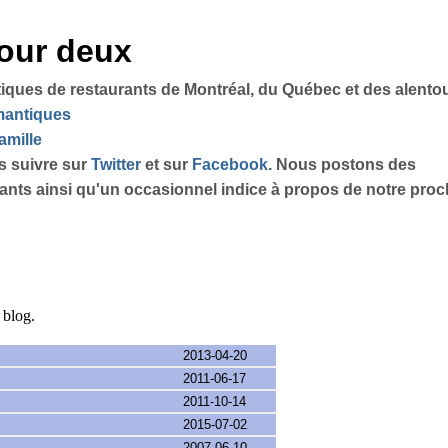
pour deux
tiques de restaurants de Montréal, du Québec et des alento
omantiques
amille
s suivre sur
Twitter
et sur
Facebook
. Nous postons des
sants ainsi qu'un occasionnel indice à propos de notre proch
e blog.
2013-04-20
2011-06-17
2011-10-14
2015-07-02
2007-06-10