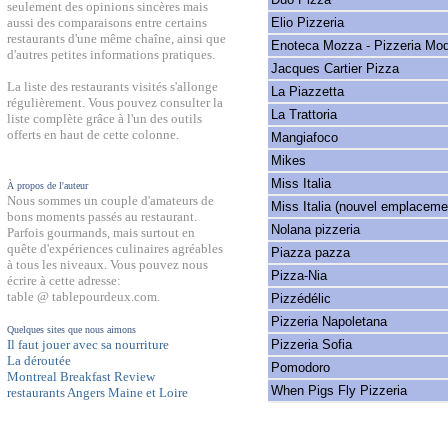
seulement des opinions sincères mais
Elio Pizzeria
aussi des comparaisons entre certains
restaurants d'une même chaîne, ainsi que
Enoteca Mozza - Pizzeria Mo
d'autres petites informations pratiques.
Jacques Cartier Pizza
La liste des restaurants visités s'allonge
La Piazzetta
régulièrement. Vous pouvez consulter la
La Trattoria
liste complète grâce à l'un des outils
offerts en haut de cette colonne.
Mangiafoco
Mikes
Miss Italia
À propos de l'auteur
Nous sommes un couple d'amateurs de
Miss Italia (nouvel emplaceme
bons moments passés au restaurant.
Nolana pizzeria
Parfois gourmands, mais surtout en
quête d'expériences culinaires agréables
Piazza pazza
à tous les niveaux. Vous pouvez nous
Pizza-Nia
écrire à cette adresse:
table @ tablepourdeux.com.
Pizzédélic
Pizzeria Napoletana
Quelques sites que nous aimons
Pizzeria Sofia
Il faut jouer avec sa nourriture
La déroutée
Pomodoro
Montreal Breakfast Review
When Pigs Fly Pizzeria
restaurants Angers Maine et Loire