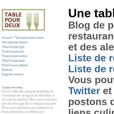
Une tab
Blog de 
restauran
Accueil / Voir nouveaux textes
Voir anciens textes
et des al
Trouver par type
Trouver par prix
Liste de 
Trouver par sorties
Trouver par nom
Trouver par région
Liste de r
Podcast
English version
Vous pouv
Twitter
et
À propos de ce blog
Ce site offre des critiques honnêtes de
restaurants de la région de Montréal et
postons 
du reste du Québec. Nos textes sont plus
près du récit que de la critique culinaire.
Nous nous adressons aux amateurs de
liens culi
bons restaurants en offrant non