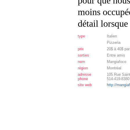
pour que nous
moins occupée
détail lorsque
type
Italien
Pizzeria
prix
20$ à 40$ pa
sorties
Entre amis
nom
Mangiafoco
région
Montréal
adresse
105 Rue Sain
phone
514-419-8380
site web
http://mangia