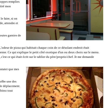
eloppes remplies
ttiré mon
e faire, si on
e, attendre et
toutes garnies de
'odeur de pizza qui habitait chaque coin de ce désolant endroit était
rienne. Ce qui explique le petit côté exotique d'un ou deux choix sur le menu.
 c'est ce qui était écrit sur le tablier du père/proprio/chef. Je me demande
nstater que mes
offre une des
e le déplacement.
abitez tout