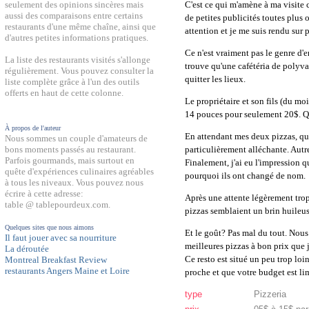
C'est ce qui m'amène à ma visite 
seulement des opinions sincères mais
aussi des comparaisons entre certains
de petites publicités toutes plus 
restaurants d'une même chaîne, ainsi que
attention et je me suis rendu su
d'autres petites informations pratiques.
Ce n'est vraiment pas le genre d'e
La liste des restaurants visités s'allonge
trouve qu'une cafétéria de polyva
régulièrement. Vous pouvez consulter la
quitter les lieux.
liste complète grâce à l'un des outils
offerts en haut de cette colonne.
Le propriétaire et son fils (du m
14 pouces pour seulement 20$. Q
À propos de l'auteur
En attendant mes deux pizzas, que
Nous sommes un couple d'amateurs de
particulièrement alléchante. Autr
bons moments passés au restaurant.
Parfois gourmands, mais surtout en
Finalement, j'ai eu l'impression q
quête d'expériences culinaires agréables
pourquoi ils ont changé de nom.
à tous les niveaux. Vous pouvez nous
écrire à cette adresse:
Après une attente légèrement trop 
table @ tablepourdeux.com.
pizzas semblaient un brin huileuse
Quelques sites que nous aimons
Et le goût? Pas mal du tout. Nous
Il faut jouer avec sa nourriture
meilleures pizzas à bon prix que j
La déroutée
Ce resto est situé un peu trop loi
Montreal Breakfast Review
restaurants Angers Maine et Loire
proche et que votre budget est li
type
Pizzeria