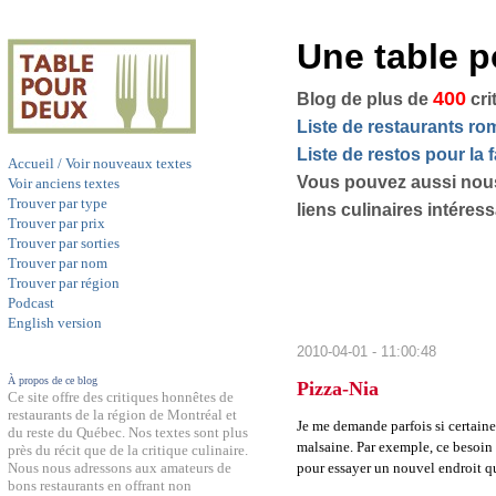
Une table 
400
Blog de plus de
cri
Liste de restaurants r
Liste de restos pour la f
Accueil / Voir nouveaux textes
Vous pouvez aussi nou
Voir anciens textes
Trouver par type
liens culinaires intéres
Trouver par prix
Trouver par sorties
Trouver par nom
Trouver par région
Podcast
English version
2010-04-01 - 11:00:48
À propos de ce blog
Pizza-Nia
Ce site offre des critiques honnêtes de
restaurants de la région de Montréal et
Je me demande parfois si certaine
du reste du Québec. Nos textes sont plus
malsaine. Par exemple, ce besoin d
près du récit que de la critique culinaire.
pour essayer un nouvel endroit qu
Nous nous adressons aux amateurs de
bons restaurants en offrant non