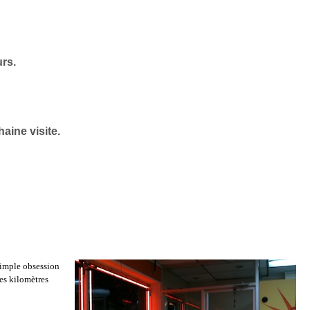
urs.
aine visite.
simple obsession
des kilomètres