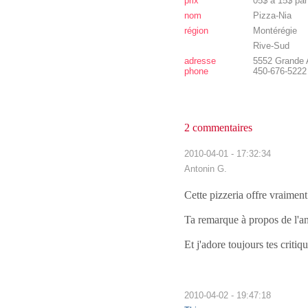
prix
05$ à 15$ pa
nom
Pizza-Nia
région
Montérégie
Rive-Sud
adresse
5552 Grande A
phone
450-676-5222
2 commentaires
2010-04-01 - 17:32:34
Antonin G.
Cette pizzeria offre vraiment
Ta remarque à propos de l'an
Et j'adore toujours tes critiqu
2010-04-02 - 19:47:18