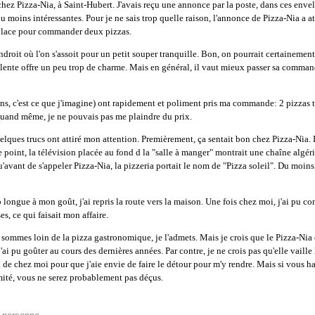
chez Pizza-Nia, à Saint-Hubert. J'avais reçu une annonce par la poste, dans ces env
ou moins intéressantes. Pour je ne sais trop quelle raison, l'annonce de Pizza-Nia a a
r place pour commander deux pizzas.
ndroit où l'on s'assoit pour un petit souper tranquille. Bon, on pourrait certainement l
lente offre un peu trop de charme. Mais en général, il vaut mieux passer sa command
oins, c'est ce que j'imagine) ont rapidement et poliment pris ma commande: 2 pizzas 
uand même, je ne pouvais pas me plaindre du prix.
lques trucs ont attiré mon attention. Premièrement, ça sentait bon chez Pizza-Nia. L
e point, la télévision placée au fond d la "salle à manger" montrait une chaîne algé
u'avant de s'appeler Pizza-Nia, la pizzeria portait le nom de "Pizza soleil". Du moins,
longue à mon goût, j'ai repris la route vers la maison. Une fois chez moi, j'ai pu co
s, ce qui faisait mon affaire.
 sommes loin de la pizza gastronomique, je l'admets. Mais je crois que le Pizza-Nia 
'ai pu goûter au cours des dernières années. Par contre, je ne crois pas qu'elle vaill
n de chez moi pour que j'aie envie de faire le détour pour m'y rendre. Mais si vous h
mité, vous ne serez probablement pas déçus.