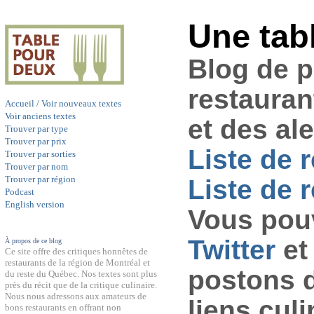
Une tab
Blog de 
restauran
Accueil / Voir nouveaux textes
Voir anciens textes
et des al
Trouver par type
Trouver par prix
Liste de 
Trouver par sorties
Trouver par nom
Trouver par région
Liste de r
Podcast
English version
Vous pouv
Twitter
et
À propos de ce blog
Ce site offre des critiques honnêtes de
restaurants de la région de Montréal et
postons 
du reste du Québec. Nos textes sont plus
près du récit que de la critique culinaire.
Nous nous adressons aux amateurs de
liens culi
bons restaurants en offrant non