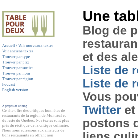
Une tab
Blog de 
restauran
Accueil / Voir nouveaux textes
Voir anciens textes
et des al
Trouver par type
Trouver par prix
Liste de 
Trouver par sorties
Trouver par nom
Trouver par région
Liste de r
Podcast
English version
Vous pouv
Twitter
et
À propos de ce blog
Ce site offre des critiques honnêtes de
restaurants de la région de Montréal et
postons 
du reste du Québec. Nos textes sont plus
près du récit que de la critique culinaire.
Nous nous adressons aux amateurs de
liens culi
bons restaurants en offrant non