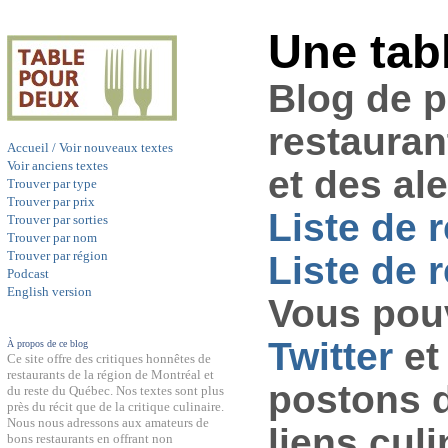
Une tab
Blog de 
restauran
Accueil / Voir nouveaux textes
Voir anciens textes
et des al
Trouver par type
Trouver par prix
Liste de 
Trouver par sorties
Trouver par nom
Trouver par région
Liste de r
Podcast
English version
Vous pouv
Twitter
et
À propos de ce blog
Ce site offre des critiques honnêtes de
restaurants de la région de Montréal et
postons 
du reste du Québec. Nos textes sont plus
près du récit que de la critique culinaire.
Nous nous adressons aux amateurs de
liens culi
bons restaurants en offrant non