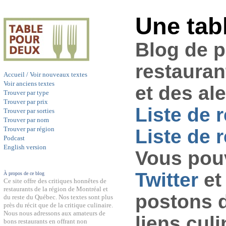
Une tab
Blog de 
restauran
Accueil / Voir nouveaux textes
Voir anciens textes
et des al
Trouver par type
Trouver par prix
Liste de 
Trouver par sorties
Trouver par nom
Trouver par région
Liste de r
Podcast
English version
Vous pouv
Twitter
et
À propos de ce blog
Ce site offre des critiques honnêtes de
restaurants de la région de Montréal et
postons 
du reste du Québec. Nos textes sont plus
près du récit que de la critique culinaire.
Nous nous adressons aux amateurs de
liens culi
bons restaurants en offrant non