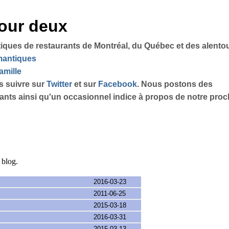
pour deux
tiques de restaurants de Montréal, du Québec et des alento
omantiques
amille
s suivre sur
Twitter
et sur
Facebook
. Nous postons des
sants ainsi qu'un occasionnel indice à propos de notre proch
e blog.
2016-03-23
2011-06-25
2015-03-18
2016-03-31
2015-03-13