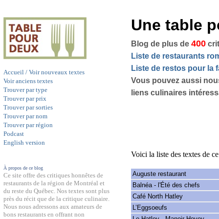
Une table 
400
Blog de plus de
cri
Liste de restaurants r
Liste de restos pour la f
Accueil / Voir nouveaux textes
Vous pouvez aussi nou
Voir anciens textes
Trouver par type
liens culinaires intéres
Trouver par prix
Trouver par sorties
Trouver par nom
Trouver par région
Podcast
English version
Voici la liste des textes de c
À propos de ce blog
Auguste restaurant
Ce site offre des critiques honnêtes de
restaurants de la région de Montréal et
Balnéa - l'Été des chefs
du reste du Québec. Nos textes sont plus
Café North Hatley
près du récit que de la critique culinaire.
Nous nous adressons aux amateurs de
L’Eggsoeufs
bons restaurants en offrant non
Le Hatley - Manoir Hovey