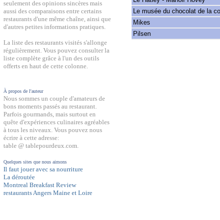
seulement des opinions sincères mais
Le musée du chocolat de la co
aussi des comparaisons entre certains
restaurants d'une même chaîne, ainsi que
Mikes
d'autres petites informations pratiques.
Pilsen
La liste des restaurants visités s'allonge
régulièrement. Vous pouvez consulter la
liste complète grâce à l'un des outils
offerts en haut de cette colonne.
À propos de l'auteur
Nous sommes un couple d'amateurs de
bons moments passés au restaurant.
Parfois gourmands, mais surtout en
quête d'expériences culinaires agréables
à tous les niveaux. Vous pouvez nous
écrire à cette adresse:
table @ tablepourdeux.com.
Quelques sites que nous aimons
Il faut jouer avec sa nourriture
La déroutée
Montreal Breakfast Review
restaurants Angers Maine et Loire