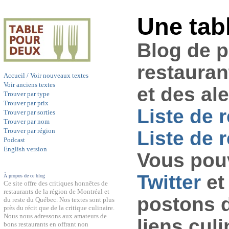
Une tab
Blog de 
restauran
Accueil / Voir nouveaux textes
Voir anciens textes
et des al
Trouver par type
Trouver par prix
Liste de 
Trouver par sorties
Trouver par nom
Trouver par région
Liste de r
Podcast
English version
Vous pouv
Twitter
et
À propos de ce blog
Ce site offre des critiques honnêtes de
restaurants de la région de Montréal et
postons 
du reste du Québec. Nos textes sont plus
près du récit que de la critique culinaire.
Nous nous adressons aux amateurs de
liens culi
bons restaurants en offrant non