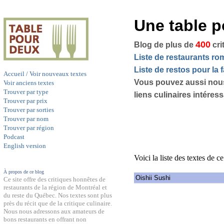
Une table 
400
Blog de plus de
cri
Liste de restaurants r
Liste de restos pour la f
Accueil / Voir nouveaux textes
Vous pouvez aussi nou
Voir anciens textes
Trouver par type
liens culinaires intéres
Trouver par prix
Trouver par sorties
Trouver par nom
Trouver par région
Podcast
English version
Voici la liste des textes de c
À propos de ce blog
Oishii Sushi
Ce site offre des critiques honnêtes de
restaurants de la région de Montréal et
du reste du Québec. Nos textes sont plus
près du récit que de la critique culinaire.
Nous nous adressons aux amateurs de
bons restaurants en offrant non