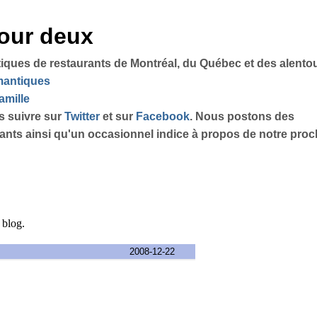
pour deux
tiques de restaurants de Montréal, du Québec et des alento
omantiques
amille
s suivre sur
Twitter
et sur
Facebook
. Nous postons des
sants ainsi qu'un occasionnel indice à propos de notre proch
e blog.
2008-12-22