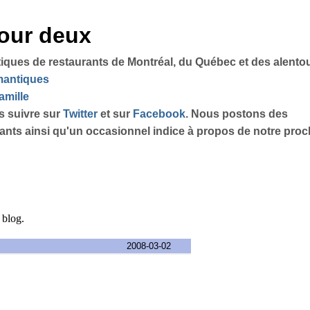
pour deux
tiques de restaurants de Montréal, du Québec et des alento
omantiques
amille
s suivre sur
Twitter
et sur
Facebook
. Nous postons des
sants ainsi qu'un occasionnel indice à propos de notre proch
e blog.
2008-03-02