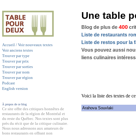
Une table 
400
Blog de plus de
cri
Liste de restaurants r
Liste de restos pour la f
Accueil / Voir nouveaux textes
Vous pouvez aussi nou
Voir anciens textes
Trouver par type
liens culinaires intéres
Trouver par prix
Trouver par sorties
Trouver par nom
Trouver par région
Podcast
English version
Voici la liste des textes de c
À propos de ce blog
Arahova Souvlaki
Ce site offre des critiques honnêtes de
restaurants de la région de Montréal et
du reste du Québec. Nos textes sont plus
près du récit que de la critique culinaire.
Nous nous adressons aux amateurs de
bons restaurants en offrant non