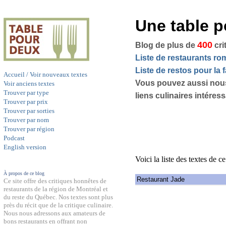
Une table 
400
Blog de plus de
cri
Liste de restaurants r
Liste de restos pour la f
Accueil / Voir nouveaux textes
Vous pouvez aussi nou
Voir anciens textes
Trouver par type
liens culinaires intéres
Trouver par prix
Trouver par sorties
Trouver par nom
Trouver par région
Podcast
English version
Voici la liste des textes de c
À propos de ce blog
Restaurant Jade
Ce site offre des critiques honnêtes de
restaurants de la région de Montréal et
du reste du Québec. Nos textes sont plus
près du récit que de la critique culinaire.
Nous nous adressons aux amateurs de
bons restaurants en offrant non