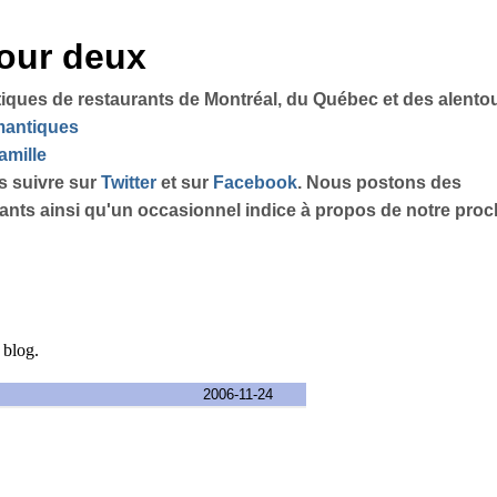
pour deux
tiques de restaurants de Montréal, du Québec et des alento
omantiques
amille
s suivre sur
Twitter
et sur
Facebook
. Nous postons des
sants ainsi qu'un occasionnel indice à propos de notre proch
e blog.
2006-11-24