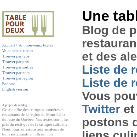
Une tab
Blog de 
restauran
Accueil / Voir nouveaux textes
Voir anciens textes
et des al
Trouver par type
Trouver par prix
Liste de 
Trouver par sorties
Trouver par nom
Trouver par région
Liste de r
Podcast
English version
Vous pouv
Twitter
et
À propos de ce blog
Ce site offre des critiques honnêtes de
restaurants de la région de Montréal et
postons 
du reste du Québec. Nos textes sont plus
près du récit que de la critique culinaire.
Nous nous adressons aux amateurs de
liens culi
bons restaurants en offrant non