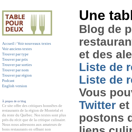
Une tab
Blog de 
restauran
Accueil / Voir nouveaux textes
Voir anciens textes
et des al
Trouver par type
Trouver par prix
Liste de 
Trouver par sorties
Trouver par nom
Trouver par région
Liste de r
Podcast
English version
Vous pouv
Twitter
et
À propos de ce blog
Ce site offre des critiques honnêtes de
restaurants de la région de Montréal et
postons 
du reste du Québec. Nos textes sont plus
près du récit que de la critique culinaire.
Nous nous adressons aux amateurs de
liens culi
bons restaurants en offrant non