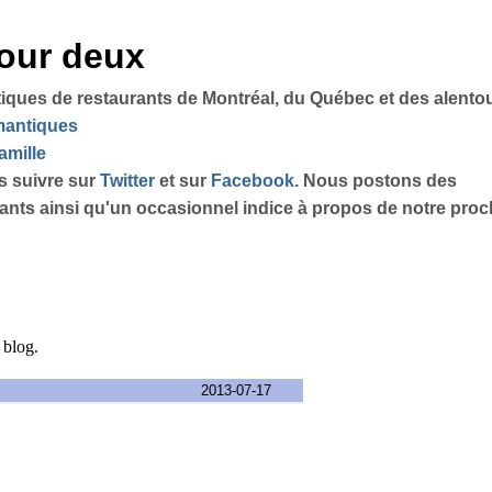
pour deux
tiques de restaurants de Montréal, du Québec et des alento
omantiques
amille
s suivre sur
Twitter
et sur
Facebook
. Nous postons des
sants ainsi qu'un occasionnel indice à propos de notre proch
e blog.
2013-07-17