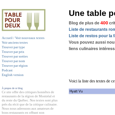
Une table 
400
Blog de plus de
cri
Liste de restaurants r
Liste de restos pour la f
Accueil / Voir nouveaux textes
Vous pouvez aussi nou
Voir anciens textes
Trouver par type
liens culinaires intéres
Trouver par prix
Trouver par sorties
Trouver par nom
Trouver par région
Podcast
English version
Voici la liste des textes de c
À propos de ce blog
Hyatt Vu
Ce site offre des critiques honnêtes de
restaurants de la région de Montréal et
du reste du Québec. Nos textes sont plus
près du récit que de la critique culinaire.
Nous nous adressons aux amateurs de
bons restaurants en offrant non