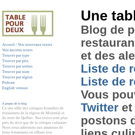
Une tab
Blog de 
restauran
Accueil / Voir nouveaux textes
Voir anciens textes
et des al
Trouver par type
Trouver par prix
Liste de 
Trouver par sorties
Trouver par nom
Trouver par région
Liste de r
Podcast
English version
Vous pouv
Twitter
et
À propos de ce blog
Ce site offre des critiques honnêtes de
restaurants de la région de Montréal et
postons 
du reste du Québec. Nos textes sont plus
près du récit que de la critique culinaire.
Nous nous adressons aux amateurs de
liens culi
bons restaurants en offrant non