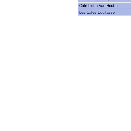
Café-bistro Van Houtte
Les Cafés Équitasse