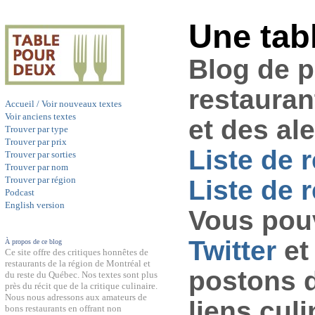
Une tab
Blog de 
restauran
Accueil / Voir nouveaux textes
Voir anciens textes
et des al
Trouver par type
Trouver par prix
Liste de 
Trouver par sorties
Trouver par nom
Trouver par région
Liste de r
Podcast
English version
Vous pouv
Twitter
et
À propos de ce blog
Ce site offre des critiques honnêtes de
restaurants de la région de Montréal et
postons 
du reste du Québec. Nos textes sont plus
près du récit que de la critique culinaire.
Nous nous adressons aux amateurs de
liens culi
bons restaurants en offrant non