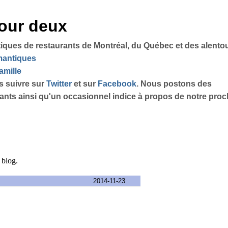
pour deux
tiques de restaurants de Montréal, du Québec et des alento
omantiques
amille
s suivre sur
Twitter
et sur
Facebook
. Nous postons des
sants ainsi qu'un occasionnel indice à propos de notre proch
e blog.
2014-11-23