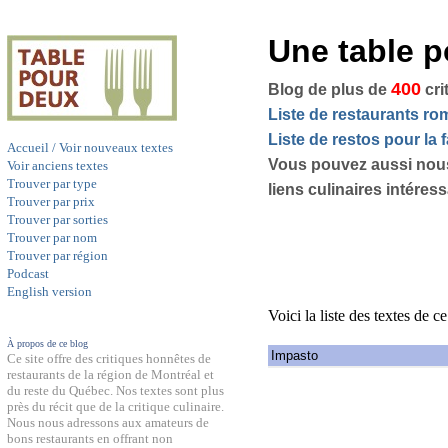
Une table 
400
Blog de plus de
cri
Liste de restaurants r
Liste de restos pour la f
Accueil / Voir nouveaux textes
Vous pouvez aussi nou
Voir anciens textes
Trouver par type
liens culinaires intéres
Trouver par prix
Trouver par sorties
Trouver par nom
Trouver par région
Podcast
English version
Voici la liste des textes de c
À propos de ce blog
Impasto
Ce site offre des critiques honnêtes de
restaurants de la région de Montréal et
du reste du Québec. Nos textes sont plus
près du récit que de la critique culinaire.
Nous nous adressons aux amateurs de
bons restaurants en offrant non