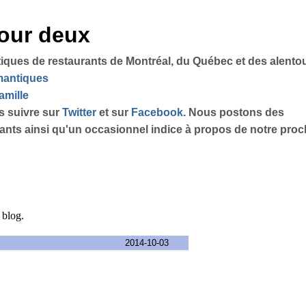
pour deux
tiques de restaurants de Montréal, du Québec et des alento
omantiques
amille
s suivre sur
Twitter
et sur
Facebook
. Nous postons des
sants ainsi qu'un occasionnel indice à propos de notre proch
e blog.
2014-10-03