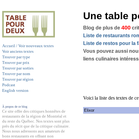
Une table 
400
Blog de plus de
cri
Liste de restaurants r
Liste de restos pour la f
Accueil / Voir nouveaux textes
Vous pouvez aussi nou
Voir anciens textes
Trouver par type
liens culinaires intéres
Trouver par prix
Trouver par sorties
Trouver par nom
Trouver par région
Podcast
English version
Voici la liste des textes de c
À propos de ce blog
Elixor
Ce site offre des critiques honnêtes de
restaurants de la région de Montréal et
du reste du Québec. Nos textes sont plus
près du récit que de la critique culinaire.
Nous nous adressons aux amateurs de
bons restaurants en offrant non