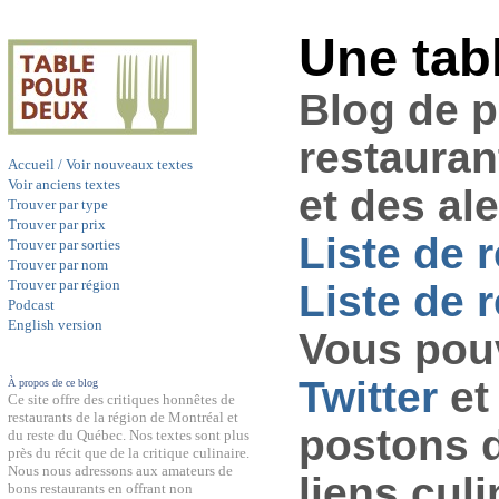
Une tab
Blog de 
restauran
Accueil / Voir nouveaux textes
Voir anciens textes
et des al
Trouver par type
Trouver par prix
Liste de 
Trouver par sorties
Trouver par nom
Trouver par région
Liste de r
Podcast
English version
Vous pouv
Twitter
et
À propos de ce blog
Ce site offre des critiques honnêtes de
restaurants de la région de Montréal et
postons 
du reste du Québec. Nos textes sont plus
près du récit que de la critique culinaire.
Nous nous adressons aux amateurs de
liens culi
bons restaurants en offrant non