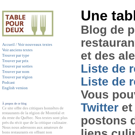
Une tab
Blog de 
restauran
Accueil / Voir nouveaux textes
Voir anciens textes
et des al
Trouver par type
Trouver par prix
Liste de 
Trouver par sorties
Trouver par nom
Trouver par région
Liste de r
Podcast
English version
Vous pouv
Twitter
et
À propos de ce blog
Ce site offre des critiques honnêtes de
restaurants de la région de Montréal et
postons 
du reste du Québec. Nos textes sont plus
près du récit que de la critique culinaire.
Nous nous adressons aux amateurs de
liens culi
bons restaurants en offrant non