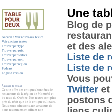
Une tab
Blog de 
restauran
Accueil / Voir nouveaux textes
Voir anciens textes
et des al
Trouver par type
Trouver par prix
Liste de 
Trouver par sorties
Trouver par nom
Trouver par région
Liste de r
Podcast
English version
Vous pouv
Twitter
et
À propos de ce blog
Ce site offre des critiques honnêtes de
restaurants de la région de Montréal et
postons 
du reste du Québec. Nos textes sont plus
près du récit que de la critique culinaire.
Nous nous adressons aux amateurs de
liens culi
bons restaurants en offrant non