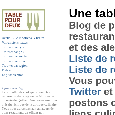
Une tab
Blog de 
restauran
Accueil / Voir nouveaux textes
Voir anciens textes
et des al
Trouver par type
Trouver par prix
Liste de 
Trouver par sorties
Trouver par nom
Trouver par région
Liste de r
Podcast
English version
Vous pouv
Twitter
et
À propos de ce blog
Ce site offre des critiques honnêtes de
restaurants de la région de Montréal et
postons 
du reste du Québec. Nos textes sont plus
près du récit que de la critique culinaire.
Nous nous adressons aux amateurs de
liens culi
bons restaurants en offrant non