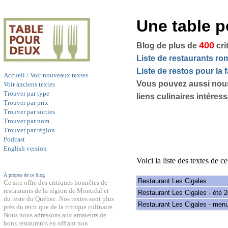
Une table 
400
Blog de plus de
cri
Liste de restaurants r
Liste de restos pour la f
Accueil / Voir nouveaux textes
Vous pouvez aussi nou
Voir anciens textes
Trouver par type
liens culinaires intéres
Trouver par prix
Trouver par sorties
Trouver par nom
Trouver par région
Podcast
English version
Voici la liste des textes de c
À propos de ce blog
Restaurant Les Cigales
Ce site offre des critiques honnêtes de
restaurants de la région de Montréal et
Restaurant Les Cigales - été 
du reste du Québec. Nos textes sont plus
Restaurant Les Cigales - menu
près du récit que de la critique culinaire.
Nous nous adressons aux amateurs de
bons restaurants en offrant non