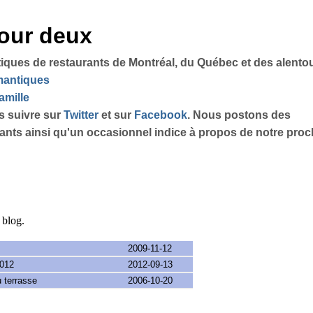
pour deux
tiques de restaurants de Montréal, du Québec et des alento
omantiques
amille
s suivre sur
Twitter
et sur
Facebook
. Nous postons des
sants ainsi qu'un occasionnel indice à propos de notre proch
e blog.
2009-11-12
2012
2012-09-13
 terrasse
2006-10-20