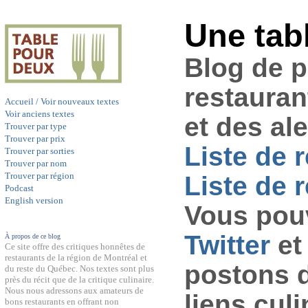
Une tab
Blog de 
restauran
Accueil / Voir nouveaux textes
Voir anciens textes
et des al
Trouver par type
Trouver par prix
Liste de 
Trouver par sorties
Trouver par nom
Trouver par région
Liste de r
Podcast
English version
Vous pouv
Twitter
et
À propos de ce blog
Ce site offre des critiques honnêtes de
restaurants de la région de Montréal et
postons 
du reste du Québec. Nos textes sont plus
près du récit que de la critique culinaire.
Nous nous adressons aux amateurs de
liens culi
bons restaurants en offrant non