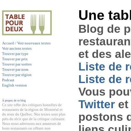
Une tab
Blog de 
restauran
Accueil / Voir nouveaux textes
Voir anciens textes
et des al
Trouver par type
Trouver par prix
Liste de 
Trouver par sorties
Trouver par nom
Trouver par région
Liste de r
Podcast
English version
Vous pouv
Twitter
et
À propos de ce blog
Ce site offre des critiques honnêtes de
restaurants de la région de Montréal et
postons 
du reste du Québec. Nos textes sont plus
près du récit que de la critique culinaire.
Nous nous adressons aux amateurs de
liens culi
bons restaurants en offrant non