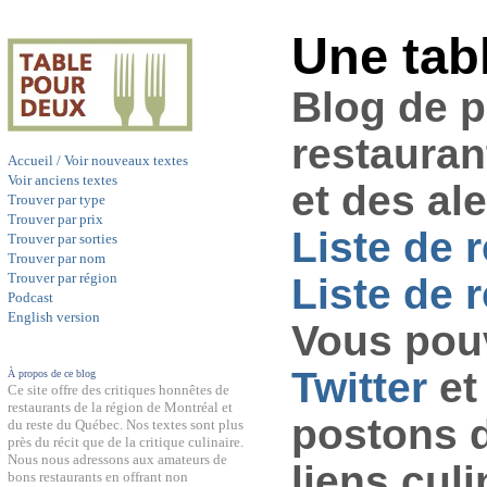
Une tab
Blog de 
restauran
Accueil / Voir nouveaux textes
Voir anciens textes
et des al
Trouver par type
Trouver par prix
Liste de 
Trouver par sorties
Trouver par nom
Trouver par région
Liste de r
Podcast
English version
Vous pouv
Twitter
et
À propos de ce blog
Ce site offre des critiques honnêtes de
restaurants de la région de Montréal et
postons 
du reste du Québec. Nos textes sont plus
près du récit que de la critique culinaire.
Nous nous adressons aux amateurs de
liens culi
bons restaurants en offrant non