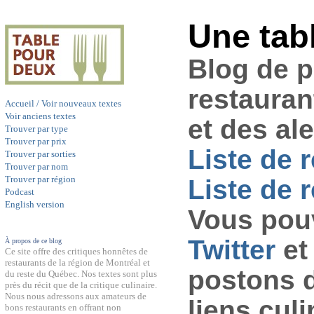
Une tab
Blog de 
restauran
Accueil / Voir nouveaux textes
Voir anciens textes
et des al
Trouver par type
Trouver par prix
Liste de 
Trouver par sorties
Trouver par nom
Trouver par région
Liste de r
Podcast
English version
Vous pouv
Twitter
et
À propos de ce blog
Ce site offre des critiques honnêtes de
restaurants de la région de Montréal et
postons 
du reste du Québec. Nos textes sont plus
près du récit que de la critique culinaire.
Nous nous adressons aux amateurs de
liens culi
bons restaurants en offrant non