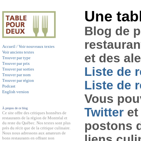
Une tab
Blog de 
restauran
Accueil / Voir nouveaux textes
Voir anciens textes
et des al
Trouver par type
Trouver par prix
Liste de 
Trouver par sorties
Trouver par nom
Trouver par région
Liste de r
Podcast
English version
Vous pouv
Twitter
et
À propos de ce blog
Ce site offre des critiques honnêtes de
restaurants de la région de Montréal et
postons 
du reste du Québec. Nos textes sont plus
près du récit que de la critique culinaire.
Nous nous adressons aux amateurs de
liens culi
bons restaurants en offrant non