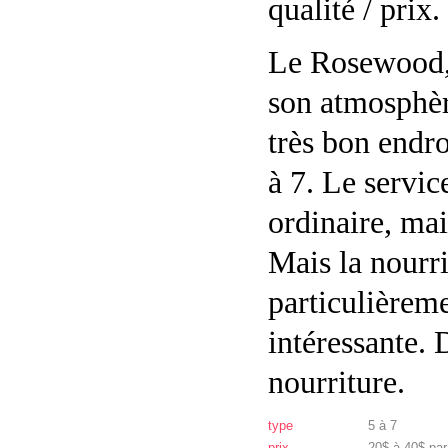
qualité / prix.
Le Rosewood,
son atmosphèr
très bon endro
à 7. Le servic
ordinaire, mai
Mais la nourri
particulièrem
intéressante. 
nourriture.
type
5 à 7
prix
20$ à 40$ pa