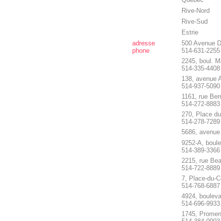
Rive-Nord
Rive-Sud
Estrie
adresse
500 Avenue Do
phone
514-631-2255
2245, boul. M
514-335-4408
138, avenue A
514-937-5090
1161, rue Be
514-272-8883
270, Place d
514-278-7289
5686, avenue
9252-A, boule
514-389-3366
2215, rue Be
514-722-8889
7, Place-du-
514-768-6887
4924, bouleva
514-696-9933
1745, Promen