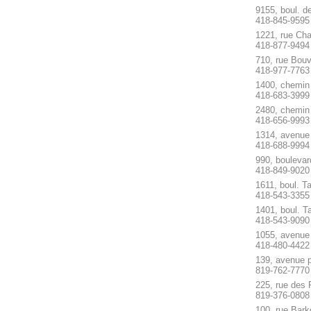
9155, boul. 
418-845-9595
1221, rue Cha
418-877-9494
710, rue Bouv
418-977-7763
1400, chemin
418-683-3999
2480, chemin 
418-656-9993
1314, avenue 
418-688-9994
990, boulevar
418-849-9020
1611, boul. T
418-543-3355
1401, boul. T
418-543-9090
1055, avenue
418-480-4422
139, avenue 
819-762-7770
225, rue des 
819-376-0808
100, rue Bark