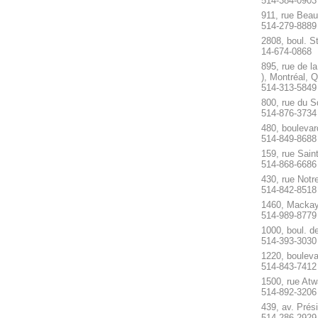
514-384-0903
911, rue Beau
514-279-8889
2808, boul. S
14-674-0868
895, rue de l
), Montréal, 
514-313-5849
800, rue du S
514-876-3734
480, boulevar
514-849-8688
159, rue Sain
514-868-6686
430, rue Not
514-842-8518
1460, Mackay
514-989-8779
1000, boul. d
514-393-3030
1220, boulev
514-843-7412
1500, rue Atw
514-892-3206
439, av. Prés
514-286-2929