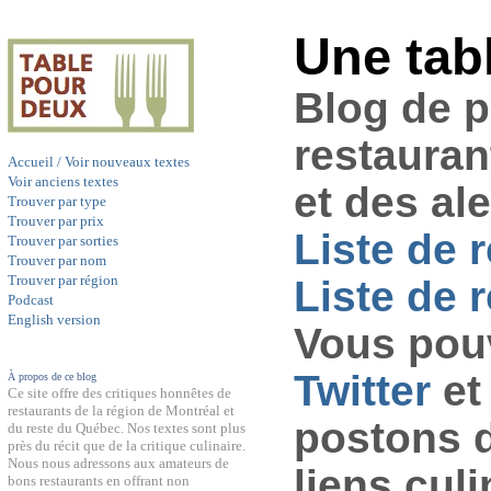
Une tab
Blog de 
restauran
Accueil / Voir nouveaux textes
Voir anciens textes
et des al
Trouver par type
Trouver par prix
Liste de 
Trouver par sorties
Trouver par nom
Trouver par région
Liste de r
Podcast
English version
Vous pouv
Twitter
et
À propos de ce blog
Ce site offre des critiques honnêtes de
restaurants de la région de Montréal et
postons 
du reste du Québec. Nos textes sont plus
près du récit que de la critique culinaire.
Nous nous adressons aux amateurs de
liens culi
bons restaurants en offrant non