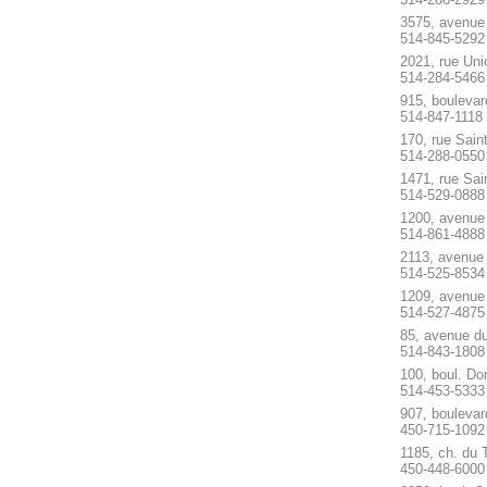
3575, avenue
514-845-5292
2021, rue Uni
514-284-5466
915, bouleva
514-847-1118
170, rue Sain
514-288-0550
1471, rue Sai
514-529-0888
1200, avenue
514-861-4888
2113, avenue
514-525-8534
1209, avenue
514-527-4875
85, avenue d
514-843-1808
100, boul. Do
514-453-5333
907, bouleva
450-715-1092
1185, ch. du 
450-448-6000