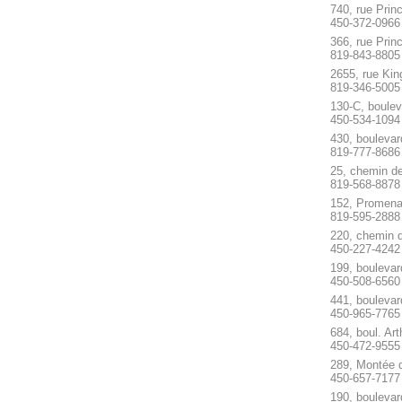
740, rue Prin
450-372-0966
366, rue Pri
819-843-8805
2655, rue Ki
819-346-5005
130-C, boulev
450-534-1094
430, bouleva
819-777-8686
25, chemin d
819-568-8878
152, Promena
819-595-2888
220, chemin d
450-227-4242
199, bouleva
450-508-6560
441, boulevar
450-965-7765
684, boul. Ar
450-472-9555
289, Montée 
450-657-7177
190, boulevar