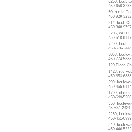
6250, boul. 
450-656-3233
50, rue la Ga
450-929-3232
214, boul. Om
450-348-9797
3206, de la G
450-510-9997
7200, boul. L
450-676-2444
3058, bouleva
450-774-5888
120 Place Cha
1428, rue Rob
450-653-6888
299, boulevar
450-465-6444
1700, chemin 
450-649-5566
353, boulevar
450651-2424
2230, bouleva
450-461-0999
340, boulevard
450-446-5222