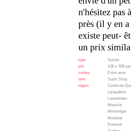
envie d'un pet
n'hésitez pas 
près (il y en 
existe peut- ê
un prix simila
type
Sushis
prix
10$ à 30$ pa
sorties
Entre amis
nom
Sushi Shop
région
Centre-du-Qu
Lanaudière
Laurentides
Mauricie
Montérégie
Montréal
Portneuf
Québec