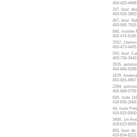
450-420-4408
337, boul. de
450-530-3883
467, boul. N
450-585-7555
840, montée
450-474-6195
3767, chemin
450-473-4405
550, boul. Cu
450-736-3440
3535, autorou
450-686-8288
1678, bouleva
450-681-8867
2284, autorou
450-689-0756
600, route 11
418-836-2666
44, route Pré
418-833-0000
3400, 1re Av
418-623-9595
950, boul. de
418-834-8222