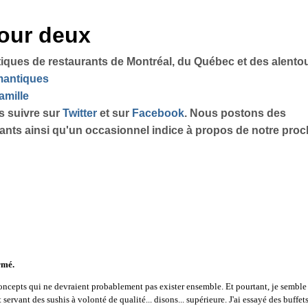
pour deux
tiques de restaurants de Montréal, du Québec et des alento
omantiques
amille
s suivre sur
Twitter
et sur
Facebook
. Nous postons des
sants ainsi qu'un occasionnel indice à propos de notre proch
rmé.
oncepts qui ne devraient probablement pas exister ensemble. Et pourtant, je semble
servant des sushis à volonté de qualité... disons... supérieure. J'ai essayé des buffets