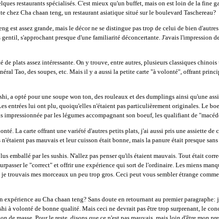
elques restaurants spécialisés. C'est mieux qu'un buffet, mais on est loin de la fine 
e chez Cha chaan teng, un restaurant asiatique situé sur le boulevard Taschereau?
g est assez grande, mais le décor ne se distingue pas trop de celui de bien d'autres
s gentil, s'approchant presque d'une familiarité déconcertante. J'avais l'impression de
é de plats assez intéressante. On y trouve, entre autres, plusieurs classiques chinois 
néral Tao, des soupes, etc. Mais il y a aussi la petite carte "à volonté", offrant prin
shi, a opté pour une soupe won ton, des rouleaux et des dumplings ainsi qu'une assi
 Les entrées lui ont plu, quoiqu'elles n'étaient pas particulièrement originales. Le 
plus impressionnée par les légumes accompagnant son boeuf, les qualifiant de "macé
olonté. La carte offrant une variété d'autres petits plats, j'ai aussi pris une assiette d
 n'étaient pas mauvais et leur cuisson était bonne, mais la panure était presque sans
us emballé par les sushis. N'allez pas penser qu'ils étaient mauvais. Tout était corr
surpasser le "correct" et offrir une expérience qui sort de l'ordinaire. Les miens man
 que je trouvais mes morceaux un peu trop gros. Ceci peut vous sembler étrange comm
expérience au Cha chaan teng? Sans doute en retournant au premier paragraphe: je
ushi à volonté de bonne qualité. Mais ceci ne devrait pas être trop surprenant, le c
ion de masse. Pour le reste, disons que ce n'est pas mauvais, mais loin d'être mon p