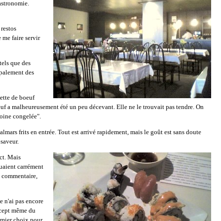
gastronomie.
 restos
 me faire servir
tels que des
cipalement des
ette de boeuf
boeuf a malheureusement été un peu décevant. Elle ne le trouvait pas tendre. On
doine congelée".
e calmars frits en entrée. Tout est arrivé rapidement, mais le goût est sans doute
 saveur.
ect. Mais
quaient carrément
e commentaire,
 n'ai pas encore
oncept même du
remier choix pour