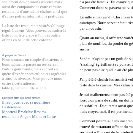
n'a pas été fameux. J'ai essayé qu
seulement des opinions sincères mais
aussi des comparaisons entre certains
Comment donc se passera ma visit
restaurants d'une même chaîne, ainsi que
d'autres petites informations pratiques.
La salle à manger du Cha chaan ten
asiatiques. Notre serveur était trè
La liste des restaurants visités s'allonge
par un cousin.
régulièrement. Vous pouvez consulter la
liste complète grâce à l'un des outils
Quant au menu, il offre une variét
offerts en haut de cette colonne.
plats de nouilles, du poulet du gé
sushis.
À propos de l'auteur
Sandra, n'ayant pas un goût de su
Nous sommes un couple d'amateurs de
"sizzling" (grésillant) au poivre.
bons moments passés au restaurant.
Parfois gourmands, mais surtout en
ne peut pas dire qu'elle ait été 
quête d'expériences culinaires agréables
à tous les niveaux. Vous pouvez nous
J'ai préféré choisir les sushis à v
écrire à cette adresse:
resté dans la cuisine. Mes calmars
table @ tablepourdeux.com.
Je n'ai malheureusement pas été pl
Quelques sites que nous aimons
lorsqu'on parle de sushi, on doit 
Il faut jouer avec sa nourriture
de subtilité. J'ajouterais aussi
La déroutée
mais croyez-moi, il est pertinent.
Montreal Breakfast Review
restaurants Angers Maine et Loire
Comment pourrais-je résumer mon 
trouvé de restaurant offrant du s
sushi est à l'opposé de la product