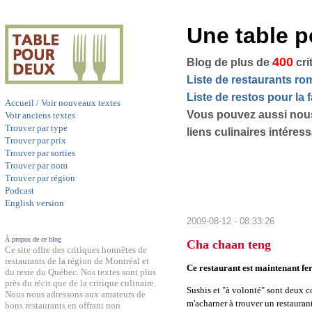
Une table 
400
Blog de plus de
cri
Liste de restaurants r
Liste de restos pour la f
Accueil / Voir nouveaux textes
Vous pouvez aussi nou
Voir anciens textes
Trouver par type
liens culinaires intéres
Trouver par prix
Trouver par sorties
Trouver par nom
Trouver par région
Podcast
English version
2009-08-12 - 08:33:26
À propos de ce blog
Cha chaan teng
Ce site offre des critiques honnêtes de
restaurants de la région de Montréal et
Ce restaurant est maintenant fe
du reste du Québec. Nos textes sont plus
près du récit que de la critique culinaire.
Sushis et "à volonté" sont deux c
Nous nous adressons aux amateurs de
m'acharner à trouver un restaurant 
bons restaurants en offrant non