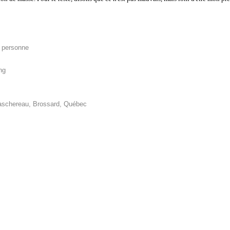
r personne
ng
aschereau, Brossard, Québec