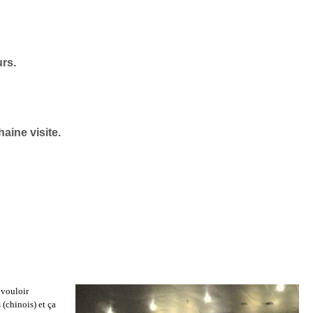
urs.
aine visite.
 vouloir
 (chinois) et ça