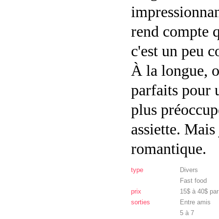
impressionnan
rend compte q
c'est un peu 
À la longue, o
parfaits pour 
plus préoccupé
assiette. Mais 
romantique.
type
Divers
Fast food
prix
15$ à 40$ pa
sorties
Entre amis
5 à 7