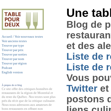
Une tab
Blog de 
restauran
Accueil / Voir nouveaux textes
Voir anciens textes
et des al
Trouver par type
Trouver par prix
Liste de 
Trouver par sorties
Trouver par nom
Trouver par région
Liste de r
Podcast
English version
Vous pouv
Twitter
et
À propos de ce blog
Ce site offre des critiques honnêtes de
restaurants de la région de Montréal et
postons 
du reste du Québec. Nos textes sont plus
près du récit que de la critique culinaire.
Nous nous adressons aux amateurs de
liens culi
bons restaurants en offrant non