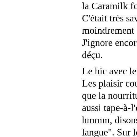
la Caramilk fo
C'était très s
moindrement su
J'ignore encore
déçu.
Le hic avec le
Les plaisir co
que la nourrit
aussi tape-à-l'
hmmm, disons
langue". Sur l