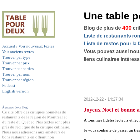
Une table 
400
Blog de plus de
cri
Liste de restaurants r
Liste de restos pour la f
Accueil / Voir nouveaux textes
Vous pouvez aussi nou
Voir anciens textes
Trouver par type
liens culinaires intéres
Trouver par prix
Trouver par sorties
Trouver par nom
Trouver par région
Podcast
English version
2012-12-22 - 14:27:34
À propos de ce blog
Joyeux Noël et bonne 
Ce site offre des critiques honnêtes de
restaurants de la région de Montréal et
À tous mes fidèles lecteurs et lect
du reste du Québec. Nos textes sont plus
près du récit que de la critique culinaire.
Je vous souhaite de passer un trè
Nous nous adressons aux amateurs de
bons restaurants en offrant non