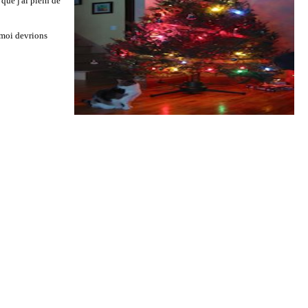
que j'ai plein de
 moi devrions