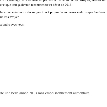
 le magasinage de Noël m'ont empêché d'écrire de nouvelles critiques, mais sachez 
rler et que tout ça devrait recommencer au début de 2013.
des commentaires ou des suggestions à propos de nouveaux endroits que Sandra et
us les envoyer.
respondre avec vous.
aite une belle année 2013 sans empoissonnement alimentaire.