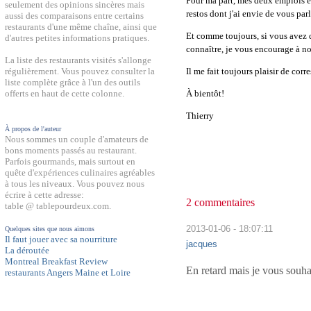
Pour ma part, mes deux emplois et
seulement des opinions sincères mais
restos dont j'ai envie de vous pa
aussi des comparaisons entre certains
restaurants d'une même chaîne, ainsi que
Et comme toujours, si vous avez 
d'autres petites informations pratiques.
connaître, je vous encourage à no
La liste des restaurants visités s'allonge
Il me fait toujours plaisir de cor
régulièrement. Vous pouvez consulter la
liste complète grâce à l'un des outils
À bientôt!
offerts en haut de cette colonne.
Thierry
À propos de l'auteur
Nous sommes un couple d'amateurs de
bons moments passés au restaurant.
Parfois gourmands, mais surtout en
quête d'expériences culinaires agréables
à tous les niveaux. Vous pouvez nous
écrire à cette adresse:
2 commentaires
table @ tablepourdeux.com.
2013-01-06 - 18:07:11
Quelques sites que nous aimons
Il faut jouer avec sa nourriture
jacques
La déroutée
Montreal Breakfast Review
En retard mais je vous souh
restaurants Angers Maine et Loire