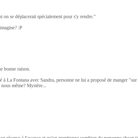
i on se déplacerait spécialement pour s'y rendre."
'imagine? :P
ne bonne raison.
allé à La Fontana avec Sandra, personne ne lui a proposé de manger "su
r nous même? Mystère...
i on réserve à l'avance et qu'on mentionne combien de personne cheap (