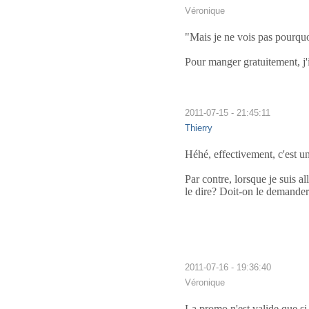
Véronique
"Mais je ne vois pas pourquo
Pour manger gratuitement, j
2011-07-15 - 21:45:11
Thierry
Héhé, effectivement, c'est u
Par contre, lorsque je suis 
le dire? Doit-on le demande
2011-07-16 - 19:36:40
Véronique
La promo n'est valide que s