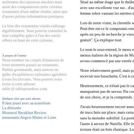
Situé au même étage que le théâtr
seulement des opinions sincères mais
aussi des comparaisons entre certains
avec une excellente vue sur... d'
restaurants d'une même chaîne, ainsi que
femme robot vantant les mérites 
d'autres petites informations pratiques.
Lors de notre visite, la clientèle 
La liste des restaurants visités s'allonge
Peut-être est-ce le compromis entr
régulièrement. Vous pouvez consulter la
après un peu de recherche je vien
liste complète grâce à l'un des outils
gratuit". Ça explique tout.
offerts en haut de cette colonne.
Le nom le sous-entend, le menu es
menus italiens de la région de Mon
À propos de l'auteur
Nous sommes un couple d'amateurs de
avons commencé par une entrée de 
bons moments passés au restaurant.
Parfois gourmands, mais surtout en
Notre relativement gentil, mais p
quête d'expériences culinaires agréables
recevoir nos bruschetta. C'est à 
à tous les niveaux. Vous pouvez nous
écrire à cette adresse:
Heureusement, ce n'était pas le ca
table @ tablepourdeux.com.
manquaient pas de saveur. Par cont
de son choix, et je la comprends.
Quelques sites que nous aimons
Il faut jouer avec sa nourriture
J'avais heureusement encore assez 
La déroutée
de trucs faits sur place, mais cer
Montreal Breakfast Review
restaurants Angers Maine et Loire
sans la moindre subtilité. La port
l'autre à saveur de Nutella. Elle 
texture était un brin élastique. Lo