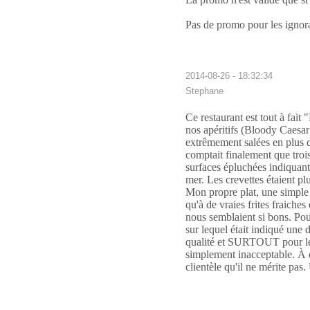
Pas de promo pour les ignor
2014-08-26 - 18:32:34
Stephane
Ce restaurant est tout à fai
nos apéritifs (Bloody Caesar
extrêmement salées en plus d
comptait finalement que troi
surfaces épluchées indiquant
mer. Les crevettes étaient pl
Mon propre plat, une simple "
qu'à de vraies frites fraiche
nous semblaient si bons. Pou
sur lequel était indiqué une
qualité et SURTOUT pour les 
simplement inacceptable. À év
clientèle qu'il ne mérite pas.