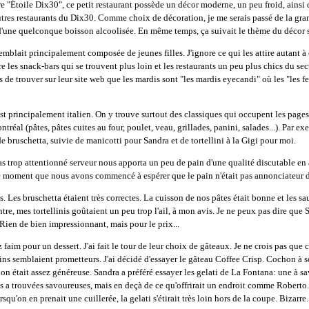
e "Étoile Dix30", ce petit restaurant possède un décor moderne, un peu froid, ainsi 
autres restaurants du Dix30. Comme choix de décoration, je me serais passé de la gra
d'une quelconque boisson alcoolisée. En même temps, ça suivait le thème du décor 
semblait principalement composée de jeunes filles. J'ignore ce qui les attire autant à 
e les snack-bars qui se trouvent plus loin et les restaurants un peu plus chics du sec
s de trouver sur leur site web que les mardis sont "les mardis eyecandi" où les "le
t principalement italien. On y trouve surtout des classiques qui occupent les pages
tréal (pâtes, pâtes cuites au four, poulet, veau, grillades, panini, salades...). Par e
bruschetta, suivie de manicotti pour Sandra et de tortellini à la Gigi pour moi.
as trop attentionné serveur nous apporta un peu de pain d'une qualité discutable en
ce moment que nous avons commencé à espérer que le pain n'était pas annonciateur d
s. Les bruschetta étaient très correctes. La cuisson de nos pâtes était bonne et les sa
re, mes tortellinis goûtaient un peu trop l'ail, à mon avis. Je ne peux pas dire que S
 Rien de bien impressionnant, mais pour le prix...
faim pour un dessert. J'ai fait le tour de leur choix de gâteaux. Je ne crois pas que c
tains semblaient prometteurs. J'ai décidé d'essayer le gâteau Coffee Crisp. Cochon à 
ion était assez généreuse. Sandra a préféré essayer les gelati de La Fontana: une à sa
les a trouvées savoureuses, mais en deçà de ce qu'offrirait un endroit comme Roberto.
rsqu'on en prenait une cuillerée, la gelati s'étirait très loin hors de la coupe. Bizarre.