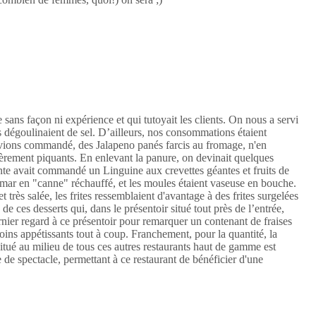
ans façon ni expérience et qui tutoyait les clients. On nous a servi
s dégoulinaient de sel. D’ailleurs, nos consommations étaient
avions commandé, des Jalapeno panés farcis au fromage, n'en
gèrement piquants. En enlevant la panure, on devinait quelques
nte avait commandé un Linguine aux crevettes géantes et fruits de
calmar en "canne" réchauffé, et les moules étaient vaseuse en bouche.
 très salée, les frites ressemblaient d'avantage à des frites surgelées
e ces desserts qui, dans le présentoir situé tout près de l’entrée,
rnier regard à ce présentoir pour remarquer un contenant de fraises
ins appétissants tout à coup. Franchement, pour la quantité, la
tué au milieu de tous ces autres restaurants haut de gamme est
 de spectacle, permettant à ce restaurant de bénéficier d'une