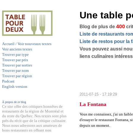
Une table 
400
Blog de plus de
cri
Liste de restaurants r
Liste de restos pour la f
Accueil / Voir nouveaux textes
Vous pouvez aussi nou
Voir anciens textes
Trouver par type
liens culinaires intéres
Trouver par prix
Trouver par sorties
Trouver par nom
Trouver par région
Podcast
English version
2011-07-15 - 17:19:29
À propos de ce blog
La Fontana
Ce site offre des critiques honnêtes de
restaurants de la région de Montréal et
Vous me connaissez, j'ai un faible
du reste du Québec. Nos textes sont plus
d'essayer le restaurant Fontana, s
près du récit que de la critique culinaire.
depuis un moment.
Nous nous adressons aux amateurs de
bons restaurants en offrant non