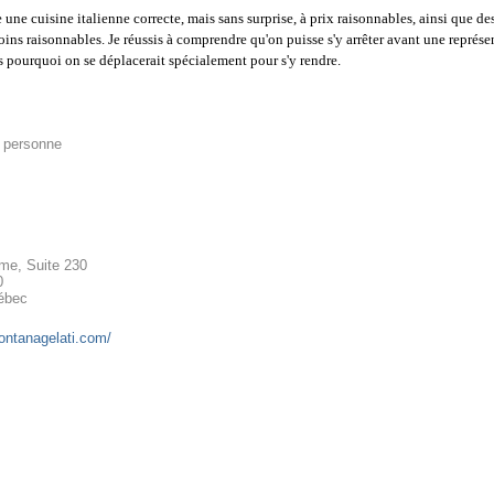
une cuisine italienne correcte, mais sans surprise, à prix raisonnables, ainsi que de
ns raisonnables. Je réussis à comprendre qu'on puisse s'y arrêter avant une représe
as pourquoi on se déplacerait spécialement pour s'y rendre.
r personne
me, Suite 230
0
ébec
fontanagelati.com/