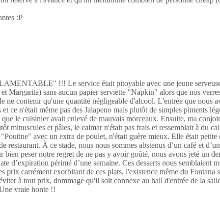
antes :P
t "LAMENTABLE" !!! Le service était pitoyable avec une jeune serveuse s
 et Margarita) sans aucun papier serviette "Napkin" alors que nos verre
e ne contenir qu'une quantité négligeable d'alcool. L'entrée que nous 
s et ce n'était même pas des Jalapeno mais plutôt de simples piments lé
 que le cuisinier avait enlevé de mauvais morceaux. Ensuite, ma conjoi
utôt minuscules et pâles, le calmar n'était pas frais et ressemblait à du 
Poutine" avec un extra de poulet, n'était guère mieux. Elle était petite et
s de restaurant. À ce stade, nous nous sommes abstenus d’un café et d’un d
r bien peser notre regret de ne pas y avoir goûté, nous avons jeté un de
 date d’expiration périmé d’une semaine. Ces desserts nous semblaient mo
prix carrément exorbitant de ces plats, l'existence même du Fontana si
iter à tout prix, dommage qu'il soit connexe au hall d'entrée de la salle
 Une vraie honte !!