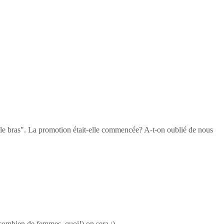
r le bras". La promotion était-elle commencée? A-t-on oublié de nous
combien de femmes, quoi!) on sera ;)