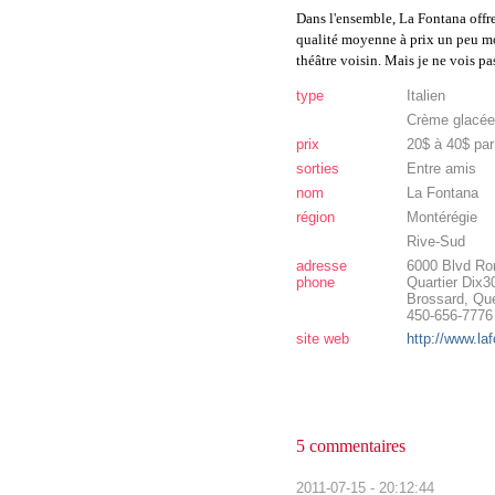
Dans l'ensemble, La Fontana offre 
qualité moyenne à prix un peu moi
théâtre voisin. Mais je ne vois p
type
Italien
Crème glacée
prix
20$ à 40$ pa
sorties
Entre amis
nom
La Fontana
région
Montérégie
Rive-Sud
adresse
6000 Blvd Ro
phone
Quartier Dix3
Brossard, Qu
450-656-7776
site web
http://www.la
5 commentaires
2011-07-15 - 20:12:44