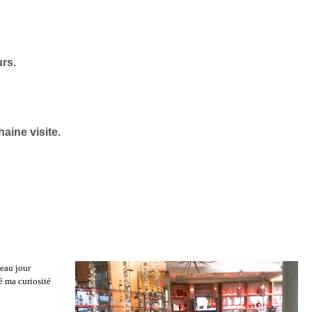
urs.
aine visite.
beau jour
é ma curiosité