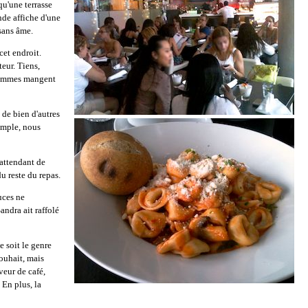
qu'une terrasse
nde affiche d'une
sans âme.
cet endroit.
teur. Tiens,
s femmes mangent
 de bien d'autres
xemple, nous
 attendant de
u reste du repas.
uces ne
andra ait raffolé
e soit le genre
souhait, mais
veur de café,
 En plus, la