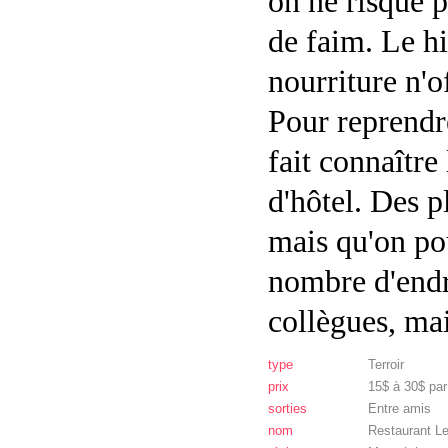
on ne risque 
de faim. Le hi
nourriture n'o
Pour reprendr
fait connaître 
d'hôtel. Des p
mais qu'on pou
nombre d'endr
collègues, mai
type
Terroir
prix
15$ à 30$ pa
sorties
Entre amis
nom
Restaurant Le