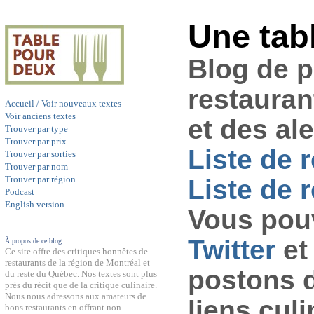
Une tab
Blog de 
restauran
Accueil / Voir nouveaux textes
Voir anciens textes
et des al
Trouver par type
Trouver par prix
Liste de 
Trouver par sorties
Trouver par nom
Trouver par région
Liste de r
Podcast
English version
Vous pouv
Twitter
et
À propos de ce blog
Ce site offre des critiques honnêtes de
restaurants de la région de Montréal et
postons 
du reste du Québec. Nos textes sont plus
près du récit que de la critique culinaire.
Nous nous adressons aux amateurs de
liens culi
bons restaurants en offrant non