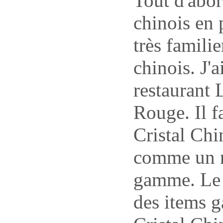
Tout d'abor
chinois en
très famili
chinois. J'
restaurant 
Rouge. Il f
Cristal Chi
comme un r
gamme. Le R
des items 