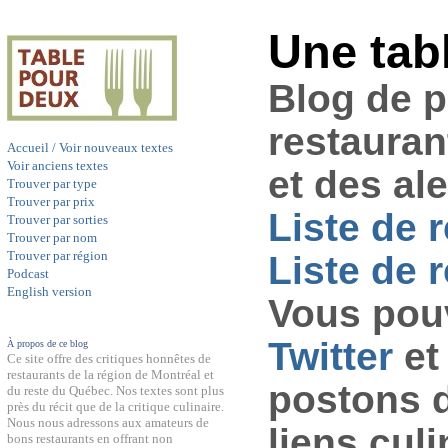
Une tab
Blog de 
restauran
Accueil / Voir nouveaux textes
Voir anciens textes
et des al
Trouver par type
Trouver par prix
Liste de 
Trouver par sorties
Trouver par nom
Trouver par région
Liste de r
Podcast
English version
Vous pouv
Twitter
et
À propos de ce blog
Ce site offre des critiques honnêtes de
restaurants de la région de Montréal et
postons 
du reste du Québec. Nos textes sont plus
près du récit que de la critique culinaire.
Nous nous adressons aux amateurs de
liens culi
bons restaurants en offrant non