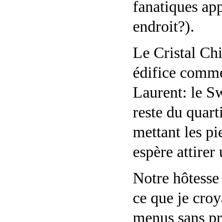
fanatiques app
endroit?).
Le Cristal Chi
édifice commer
Laurent: le S
reste du quart
mettant les pi
espère attirer
Notre hôtesse 
ce que je croy
menus sans pri