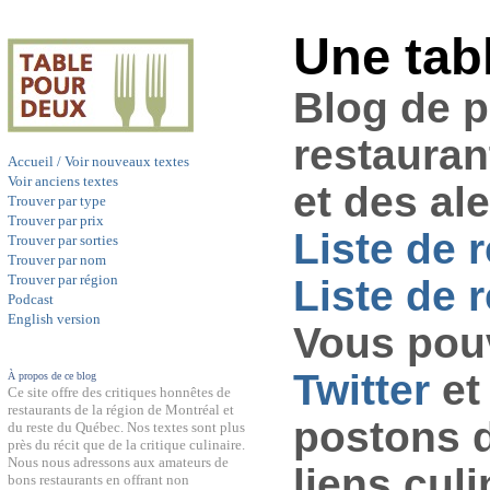
Une tab
Blog de 
restauran
Accueil / Voir nouveaux textes
Voir anciens textes
et des al
Trouver par type
Trouver par prix
Liste de 
Trouver par sorties
Trouver par nom
Trouver par région
Liste de r
Podcast
English version
Vous pouv
Twitter
et
À propos de ce blog
Ce site offre des critiques honnêtes de
restaurants de la région de Montréal et
postons 
du reste du Québec. Nos textes sont plus
près du récit que de la critique culinaire.
Nous nous adressons aux amateurs de
liens culi
bons restaurants en offrant non