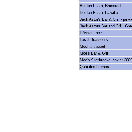
Boston Pizza, Brossard
Boston Pizza, LaSalle
Jack Astor's Bar & Grill - janv
Jack Astors Bar and Grill, Gre
L'Assommoir
Les 3 Brasseurs
Méchant boeuf
Moe's Bar & Grill
Moe's Sherbrooke janvier 200
Quai des brumes