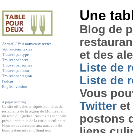
Une tab
Blog de 
restauran
Accueil / Voir nouveaux textes
Voir anciens textes
et des al
Trouver par type
Trouver par prix
Liste de 
Trouver par sorties
Trouver par nom
Trouver par région
Liste de r
Podcast
English version
Vous pouv
Twitter
et
À propos de ce blog
Ce site offre des critiques honnêtes de
restaurants de la région de Montréal et
postons 
du reste du Québec. Nos textes sont plus
près du récit que de la critique culinaire.
Nous nous adressons aux amateurs de
liens culi
bons restaurants en offrant non