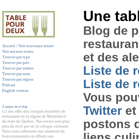
Une tab
Blog de 
restauran
Accueil / Voir nouveaux textes
Voir anciens textes
et des al
Trouver par type
Trouver par prix
Liste de 
Trouver par sorties
Trouver par nom
Trouver par région
Liste de r
Podcast
English version
Vous pouv
Twitter
et
À propos de ce blog
Ce site offre des critiques honnêtes de
restaurants de la région de Montréal et
postons 
du reste du Québec. Nos textes sont plus
près du récit que de la critique culinaire.
Nous nous adressons aux amateurs de
liens culi
bons restaurants en offrant non