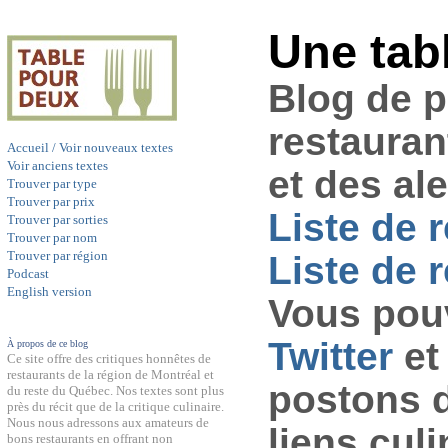
Une tab
Blog de 
restauran
Accueil / Voir nouveaux textes
Voir anciens textes
et des al
Trouver par type
Trouver par prix
Liste de 
Trouver par sorties
Trouver par nom
Trouver par région
Liste de r
Podcast
English version
Vous pouv
Twitter
et
À propos de ce blog
Ce site offre des critiques honnêtes de
restaurants de la région de Montréal et
postons 
du reste du Québec. Nos textes sont plus
près du récit que de la critique culinaire.
Nous nous adressons aux amateurs de
liens culi
bons restaurants en offrant non