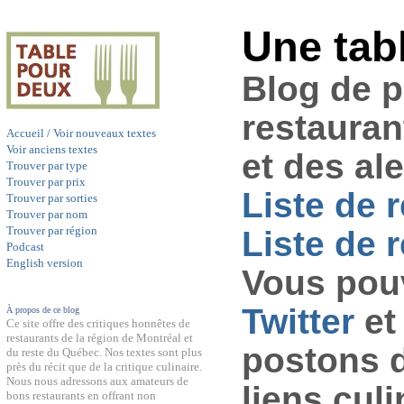
Une tab
Blog de 
restauran
Accueil / Voir nouveaux textes
Voir anciens textes
et des al
Trouver par type
Trouver par prix
Liste de 
Trouver par sorties
Trouver par nom
Trouver par région
Liste de r
Podcast
English version
Vous pouv
Twitter
et
À propos de ce blog
Ce site offre des critiques honnêtes de
restaurants de la région de Montréal et
postons 
du reste du Québec. Nos textes sont plus
près du récit que de la critique culinaire.
Nous nous adressons aux amateurs de
liens culi
bons restaurants en offrant non